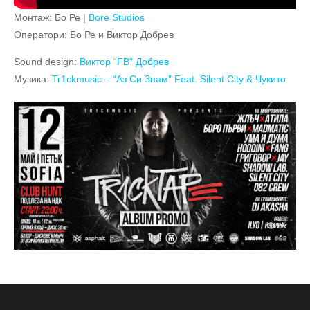
Монтаж: Бо Ре |
Bore Studios
Оператори: Бо Ре и Виктор Добрев
Sound design:
Виктор “FB” Добрев
Музика:
Tr1ckmusic – “Аз Си Знам” Feat. Silent City & Чукито