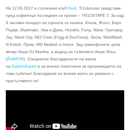
На 12.05.2017 в столичния клуб
Hunt
, Tr1ckmusic представи
пред софиянци последния си проект – TR1CKTAPE 3. За над
4 часовия концерт на сцената се качиха: Атила, Жлъч, Боро
Първи, Madmatic, Ума и Дума, Hoodini, Fang, Ndoe, Григовор,
Jay, Silent City, 082 Crew (Fogg & DosTress), Secta, MishMash,
N.Kotich, Прим, MD Beddah и Imera. Зад грамофоните цяла
вечер беше DJ Akasha, а водещ на събитието беше Ильо
(
ЙоМРУК
). Специални благодарности на екипа
на
Supers4upen
и на всички помогнали за организацията на
това събитие! Благодарим на всички които ни уважиха с
присъствието си!