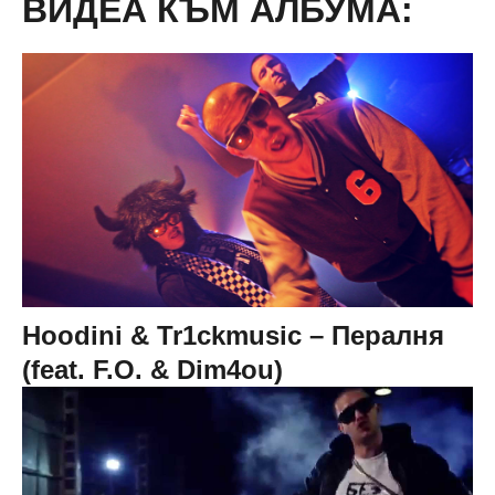
ВИДЕА КЪМ АЛБУМА:
Hoodini & Tr1ckmusic – Пералня
(feat. F.O. & Dim4ou)