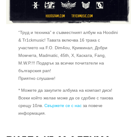
“Труд и техника” е съвместният албум на Hoodini
& Tr1ckmusic! Тавата включва 16 трака с
участието на F.O. Dim4ou, Криминал, Добри
Момчета, Madmatic, 45th, X, Каската, Fang,
M.W.P.!!! Подарък за всички почитатели на
българския рап!
Приятно слушане!
* Можете да закупите албума на компакт диск!
Всеки който желае може да се сдобие с такова
срещу 10лв.
Свържете се с нас
за повече
информация.