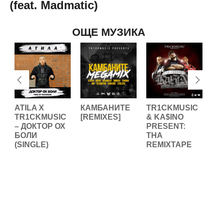
(feat. Madmatic)
ОЩЕ МУЗИКА
ATILA X
КАМБАНИТЕ
TR1CKMUSIC
TR1CKMUSIC
[REMIXES]
& KA$INO
– ДОКТОР ОХ
PRESENT:
M
БОЛИ
THA
(SINGLE)
REMIXTAPE