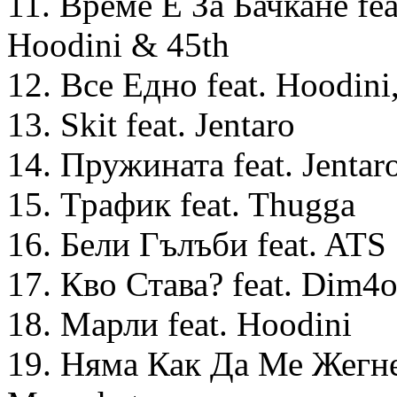
11. Време Е За Бачкане fe
Hoodini & 45th
12. Все Едно feat. Hoodini
13. Skit feat. Jentaro
14. Пружината feat. Jentar
15. Трафик feat. Thugga
16. Бели Гълъби feat. ATS
17. Кво Става? feat. Dim4
18. Марли feat. Hoodini
19. Няма Как Да Ме Жегне